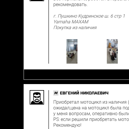
рекомендовать.
г. Пушкино Кудринское ш. 6 стр 1
Yamaha MAXAM
Покупка из наличия
ЕВГЕНИЙ НИКОЛАЕВИЧ
M
Приобретал мотоцикл из наличия (в
ожидал,цена на мотоцикл была по
у меня вопросам, оперативно был
PS: если решили приобретать мото
Рекомендую!