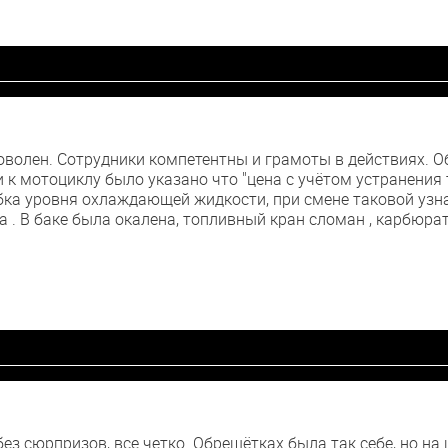
оволен. Сотрудники компетентны и грамоты в действиях. 
 к мотоциклу было указано что "цена с учётом устранения 
ка уровня охлаждающей жидкости, при смене таковой узнал 
а . В баке была окалена, топливный кран сломан , карбюрат
ез сюрпризов, все четко. Обрешётках была так себе, но на