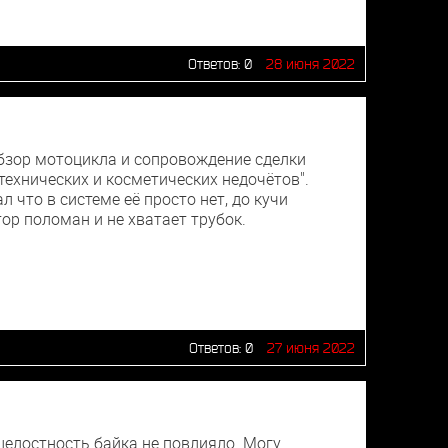
Ответов:
0
28 июня 2022
Обзор мотоцикла и сопровождение сделки
технических и косметических недочётов".
что в системе её просто нет, до кучи
ор поломан и не хватает трубок.
Ответов:
0
27 июня 2022
 целостность байка не повлияло. Могу