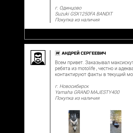
г. Одинцово
Suzuki GSX1250FA BANDIT
Покупка из наличия
АНДРЕЙ СЕРГЕЕВИЧ
M
Всем привет. Заказывал максискуте
ребята из motolife , честно и аде
контактируют факты в текущий мо
г. Новосибирск
Yamaha GRAND MAJESTY400
Покупка из наличия