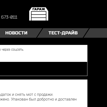
) 673-0111
НОВОСТИ
ТЕСТ-ДРАЙВ
даток и снять мот с продажи.
ужено. Упакован был добротно и доставлен