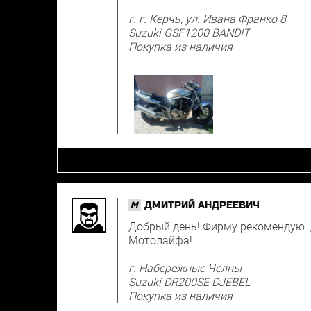
г. г. Керчь, ул. Ивана Франко 8
Suzuki GSF1200 BANDIT
Покупка из наличия
ДМИТРИЙ АНДРЕЕВИЧ
M
Добрый день! Фирму рекомендую. Д
Мотолайфа!
г. Набережные Челны
Suzuki DR200SE DJEBEL
Покупка из наличия