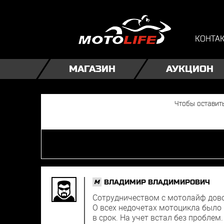
КОНТА
МАГАЗИН
АУКЦИОН
ВЛАДИМИР ВЛАДИМИРОВИЧ
M
Сотрудничеством с мотолайф довол
О всех недочетах мотоцикла было 
в срок. На учет встал без проблем.