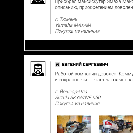
Приобрёл максискутер Ямаха Макс
описанию, приобретением доволен
г. Тюмень
Yamaha MAXAM
Покупка из наличия
ЕВГЕНИЙ СЕРГЕЕВИЧ
M
Работой компании доволен. Комму
и сохранности. Остаётся только ра
г. Йошкар-Ола
Suzuki SKYWAVE 650
Покупка из наличия