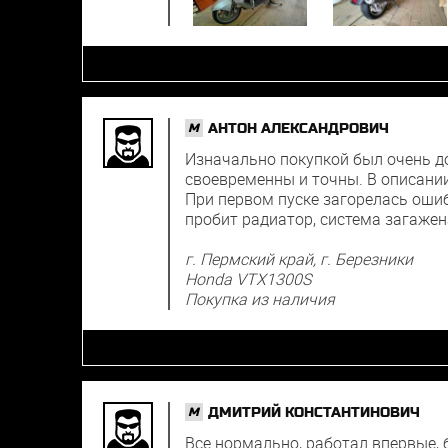
АНТОН АЛЕКСАНДРОВИЧ
M
Изначально покупкой был очень д
своевременны и точны. В описании
При первом пуске загорелась ошиб
пробит радиатор, система загажен
г. Пермский край, г. Березники
Honda VTX1300S
Покупка из наличия
ДМИТРИЙ КОНСТАНТИНОВИЧ
M
Все нормально, работал впервые, б