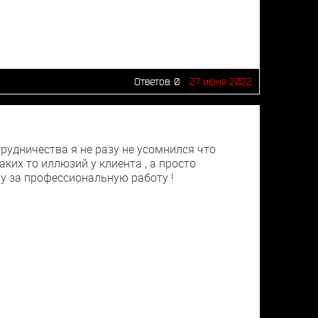
Ответов:
0
27 июня 2022
трудничества я не разу не усомнился что
аких то иллюзий у клиента , а просто
у за профессиональную работу !