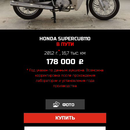
HONDA SUPERCUB110
В ПУТИ
*
2012 г.
, 16,7 тыс. км
178 000
j
* Год указан по данным аукциона. Возможна
корректировка после прохождения
лаборатории и установления года
производства.
ФОТО
КУПИТЬ