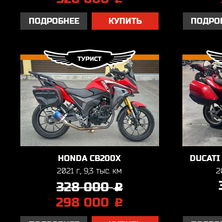
ПОДРОБНЕЕ
КУПИТЬ
ПОДРО
HONDA CB200X
DUCATI
2021 г., 9,3 тыс. км
2
328 000
j
298 000
j