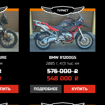
URE
BMW R1200GS
км
2005 г., 47,3 тыс. км
576 000
j
j
548 000
j
j
УПИТЬ
ПОДРОБНЕЕ
КУПИТЬ