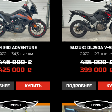
M 390 ADVENTURE
SUZUKI DL250A V-
022 г., 34,3 тыс. км
2022 г., 2,7 тыс. к
446 000
435 000
j
425 000
399 000
j
БНЕЕ
КУПИТЬ
ПОДРОБНЕЕ
К