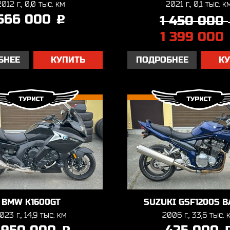
2012 г., 0,0 тыс. км
2021 г., 0,1 тыс. к
566 000
1 450 000
j
1 399 000
БНЕЕ
КУПИТЬ
ПОДРОБНЕЕ
К
BMW K1600GT
SUZUKI GSF1200S B
023 г., 14,9 тыс. км
2006 г., 33,6 тыс. 
j