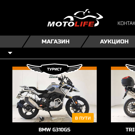
КОНТА
МАГАЗИН
АУКЦИОН
В ПУТИ
BMW G310GS
TRI