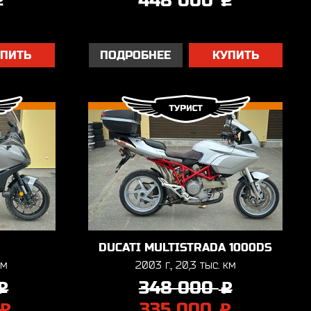
448 000
УПИТЬ
ПОДРОБНЕЕ
КУПИТЬ
DUCATI MULTISTRADA 1000DS
км
2003 г., 20,3 тыс. км
348 000
j
j
335 000
j
j