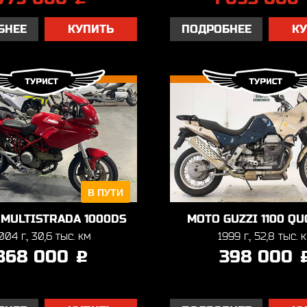
БНЕЕ
КУПИТЬ
ПОДРОБНЕЕ
К
В ПУТИ
 MULTISTRADA 1000DS
MOTO GUZZI 1100 QU
004 г., 30,6 тыс. км
1999 г., 52,8 тыс. 
368 000
398 000
j