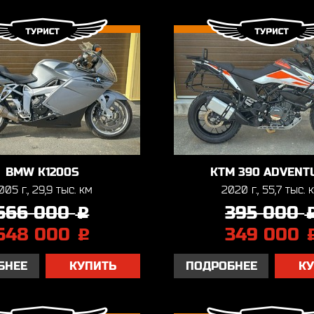
BMW K1200S
KTM 390 ADVENT
005 г., 29,9 тыс. км
2020 г., 55,7 тыс. 
566 000
395 000
j
548 000
349 000
j
БНЕЕ
КУПИТЬ
ПОДРОБНЕЕ
К