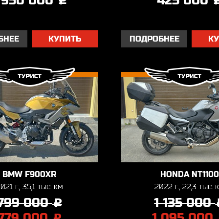
 950 000
425 000
БНЕЕ
КУПИТЬ
ПОДРОБНЕЕ
К
BMW F900XR
HONDA NT1100
021 г., 35,1 тыс. км
2022 г., 22,3 тыс. 
799 000
1 135 000
j
779 000
1 095 000
j