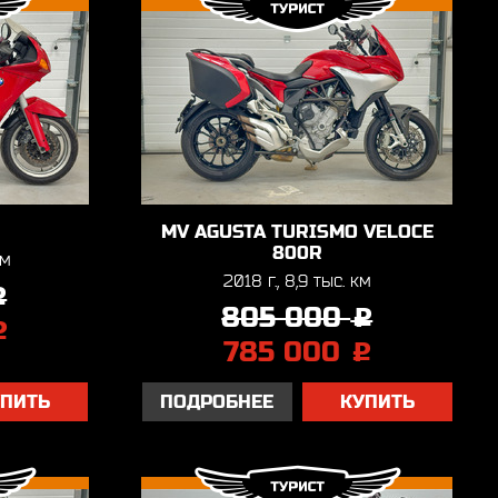
MV AGUSTA TURISMO VELOCE
800R
км
2018 г., 8,9 тыс. км
j
805 000
j
j
785 000
j
УПИТЬ
ПОДРОБНЕЕ
КУПИТЬ