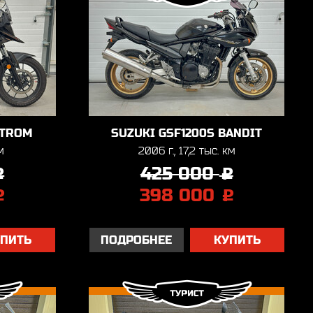
STROM
SUZUKI GSF1200S BANDIT
м
2006 г., 17,2 тыс. км
425 000
j
j
398 000
j
j
УПИТЬ
ПОДРОБНЕЕ
КУПИТЬ