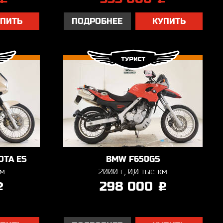
УПИТЬ
ПОДРОБНЕЕ
КУПИТЬ
OTA ES
BMW F650GS
км
2000 г., 0,0 тыс. км
298 000
j
j