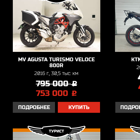
MV AGUSTA TURISMO VELOCE
KT
800R
2
2016 г., 30,5 тыс. км
795 000
j
753 000
j
ПОДРОБНЕЕ
КУПИТЬ
ПОДРО