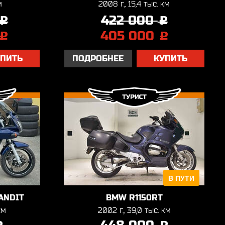
м
2008 г., 15,4 тыс. км
422 000
j
j
405 000
j
j
УПИТЬ
ПОДРОБНЕЕ
КУПИТЬ
В ПУТИ
ANDIT
BMW R1150RT
км
2002 г., 39,0 тыс. км
j
j