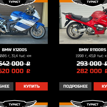
BMW K1200S
BMW R1100RS
006 г., 31,4 тыс. км
1998 г., 43,0 тыс. 
542 000
293 000
j
520 000
282 000
j
БНЕЕ
КУПИТЬ
ПОДРОБНЕЕ
К