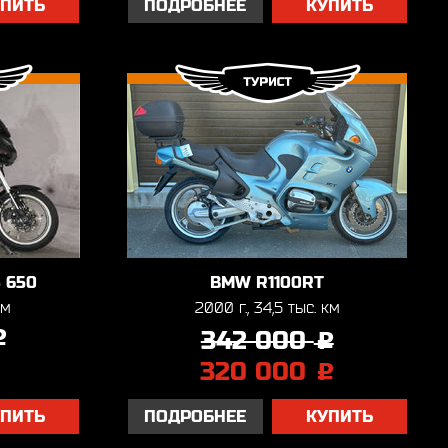
УПИТЬ
ПОДРОБНЕЕ
КУПИТЬ
 650
BMW R1100RT
км
2000 г., 34,5 тыс. км
342 000
j
j
320 000
j
УПИТЬ
ПОДРОБНЕЕ
КУПИТЬ