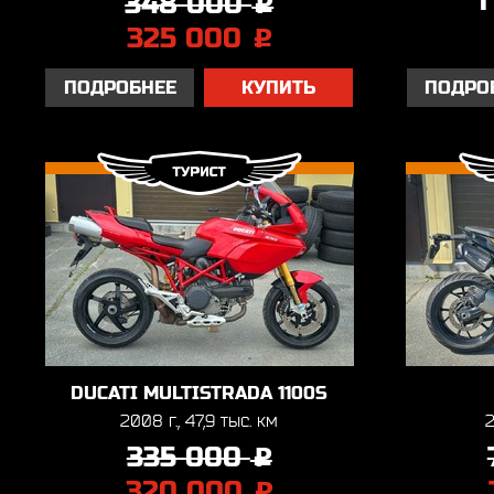
1
348 000
j
325 000
j
ПОДРОБНЕЕ
КУПИТЬ
ПОДРО
DUCATI MULTISTRADA 1100S
2008 г., 47,9 тыс. км
2
335 000
j
320 000
j